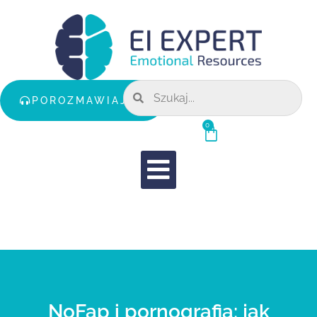
POROZMAWIAJMY
0
NoFap i pornografia: jak