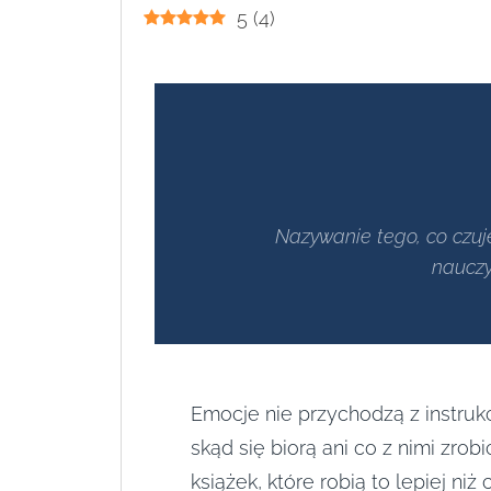
5
(
4
)
Nazywanie tego, co czuje
nauczy
Emocje nie przychodzą z instrukcj
skąd się biorą ani co z nimi zrobi
książek, które robią to lepiej niż