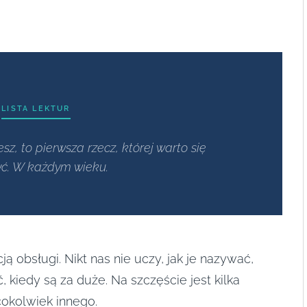
LISTA LEKTUR
sz, to pierwsza rzecz, której warto się
ć. W każdym wieku.
ą obsługi. Nikt nas nie uczy, jak je nazywać,
ć, kiedy są za duże. Na szczęście jest kilka
 cokolwiek innego.