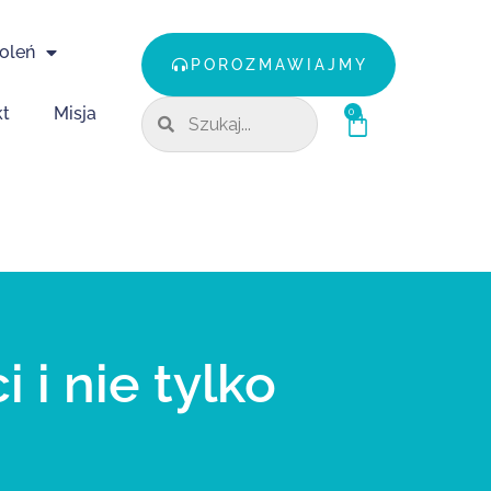
oleń
POROZMAWIAJMY
kt
Misja
0
 i nie tylko