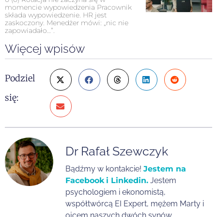
momencie wypowiedzenia Pracownik
składa wypowiedzenie. HR jest
zaskoczony. Menedżer mówi: „nic nie
zapowiadało…”.
Więcej wpisów
Podziel
się:
Dr Rafał Szewczyk
Bądźmy w kontakcie!
Jestem na
Facebook
i Linkedin.
Jestem
psychologiem i ekonomistą,
współtwórcą EI Expert, mężem Marty i
ojcem naszych dwóch synów.