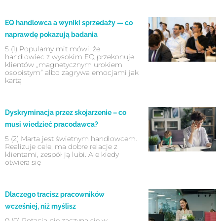
EQ handlowca a wyniki sprzedaży — co
naprawdę pokazują badania
5 (1) Popularny mit mówi, że
handlowiec z wysokim EQ przekonuje
klientów „magnetycznym urokiem
osobistym” albo zagrywa emocjami jak
kartą
Dyskryminacja przez skojarzenie – co
musi wiedzieć pracodawca?
5 (2) Marta jest świetnym handlowcem.
Realizuje cele, ma dobre relacje z
klientami, zespół ją lubi. Ale kiedy
otwiera się
Dlaczego tracisz pracowników
wcześniej, niż myślisz
0 (0) Rotacja nie zaczyna się w