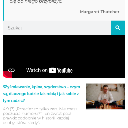
cię do niego przybliżyć.
— Margaret Thatcher
Wyśmiewanie, kpina, szyderstwo – czym
są, dlaczego ludzie tak robią i jak sobie z
tym radzić?
4.9 (7) „Przecież to tylko żart. Nie masz
poczucia humoru?” Ten zwrot padł
prawdopodobnie w historii każdej
osoby, która kiedyś