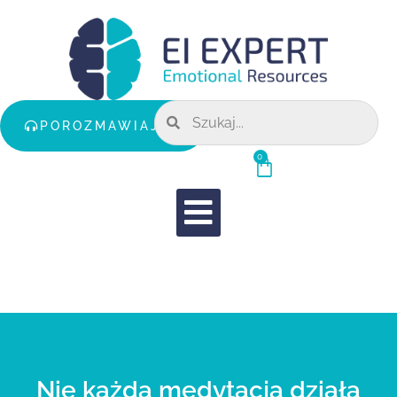
POROZMAWIAJMY
0
Nie każda medytacja działa