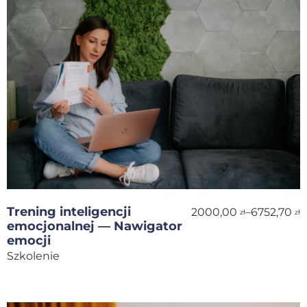
Trening inteligencji
2000,00
–
6752,70
zł
zł
emocjonalnej — Nawigator
emocji
Szkolenie