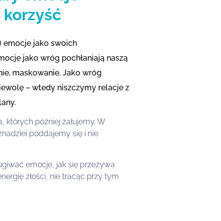
ą korzyść
) emocje jako swoich
mocje jako wróg pochłaniają naszą
enie, maskowanie. Jako wróg
iewolę – wtedy niszczymy relacje z
lany.
których później żałujemy. W
adziei poddajemy się i nie
sługiwać emocje, jak się przeżywa
nergię złości, nie tracąc przy tym