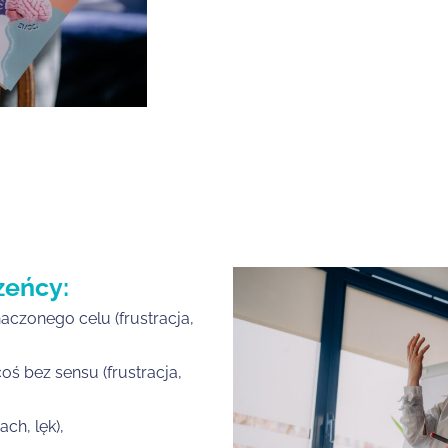
zeńcy:
aczonego celu (frustracja,
coś bez sensu (frustracja,
ch, lęk),