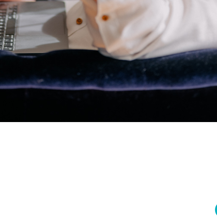
emocje
la Ciebie
ncjał
. Nauczymy Cię, jak z