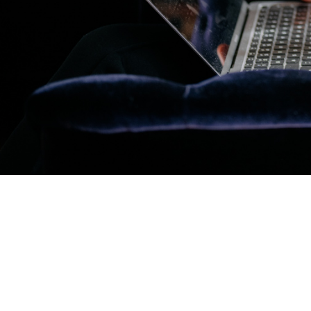
Niech 
pracują d
Emocje to
Twój życiowy pote