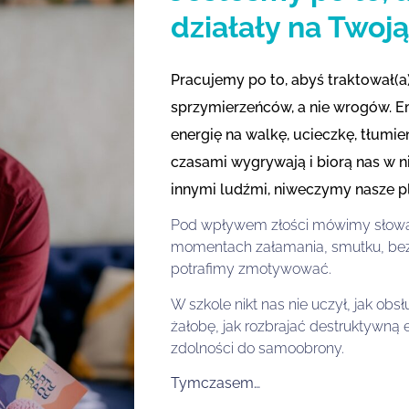
działały na Twoj
Pracujemy po to, abyś traktował(a
sprzymierzeńców, a nie wrogów. E
energię na walkę, ucieczkę, tłumi
czasami wygrywają i biorą nas w n
innymi ludźmi, niweczymy nasze p
Pod wpływem złości mówimy słowa, 
momentach załamania, smutku, bezn
potrafimy zmotywować.
W szkole nikt nas nie uczył, jak ob
żałobę, jak rozbrajać destruktywną e
zdolności do samoobrony.
Tymczasem…