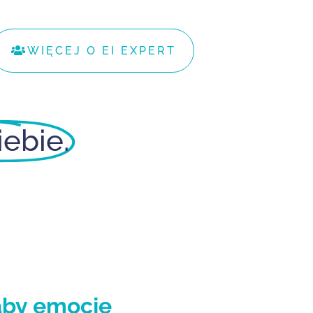
WIĘCEJ O EI EXPERT
iebie.
aby emocje