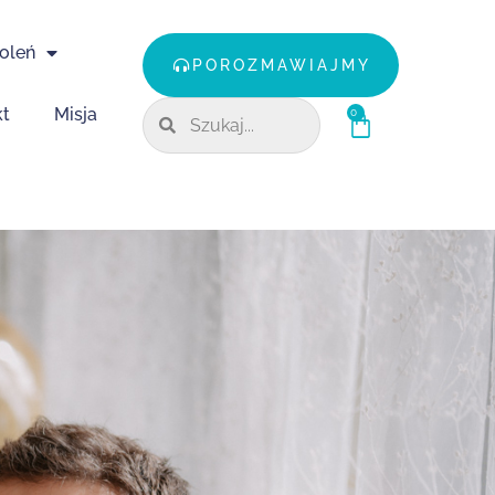
oleń
POROZMAWIAJMY
kt
Misja
0