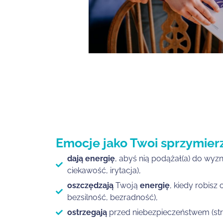
Emocje jako Twoi sprzymier
dają energię
, abyś nią podążał(a) do wyzn
ciekawość, irytacja),
oszczędzają
Twoją
energię
, kiedy robisz 
bezsilność, bezradność),
ostrzegają
przed niebezpieczeństwem (stra