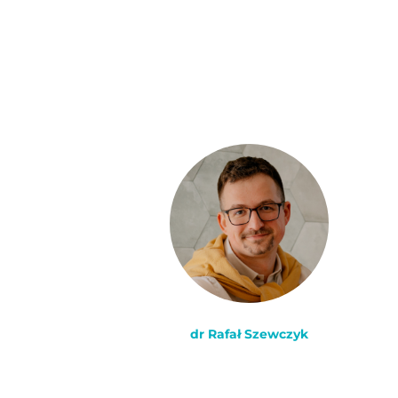
niego kor
ZACZNIJ 
dr Rafał Szewczyk