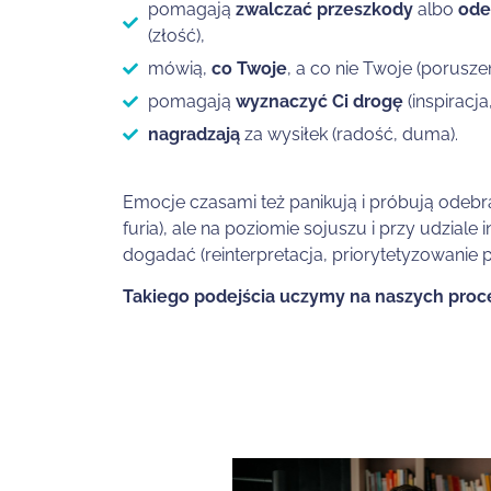
p
omagają
zwalczać przeszkody
albo
ode
(złość),
mówią,
co Twoje
, a co nie Twoje (porusze
pomagają
wyznaczyć Ci drogę
(inspiracja
nagradzają
za wysiłek (radość, duma).
Emocje czasami też panikują i próbują odebra
furia), ale na poziomie sojuszu i przy udziale i
dogadać (reinterpretacja, priorytetyzowanie po
Takiego podejścia uczymy na naszych proce