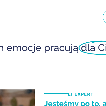
h emocje pracują
dla C
EI EXPERT
Jesteśmy po to, 